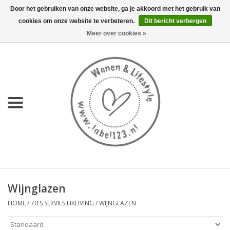
Door het gebruiken van onze website, ga je akkoord met het gebruik van
cookies om onze website te verbeteren.
Dit bericht verbergen
0 Artikelen - €0,00
Meer over cookies »
Home
NIEUW
KEUKEN
WONEN
70's servies HKliving
Wijnglazen
LIFESTYLE
HOME
/
70'S SERVIES HKLIVING
/
WIJNGLAZEN
MEUBELS