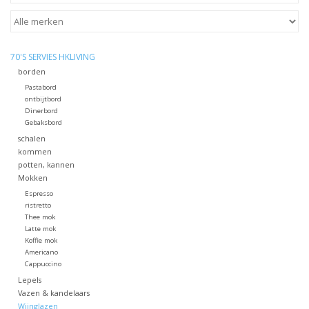
STATIONARY
70'S SERVIES HKLIVING
OUTDOOR
borden
Pastabord
ontbijtbord
SALE
Dinerbord
Gebaksbord
schalen
KAMERS
kommen
potten, kannen
Mokken
ALGEMEEN
Espresso
ristretto
Thee mok
Merken
Latte mok
Koffie mok
Americano
Cappuccino
Lepels
Vazen & kandelaars
Wijnglazen