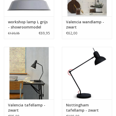
workshop lamp L grijs
Valencia wandlamp -
- showroommodel
zwart
€69,95
€62,00
€139,95
Valencia tafellamp -
Nottingham
zwart
tafellamp - zwart