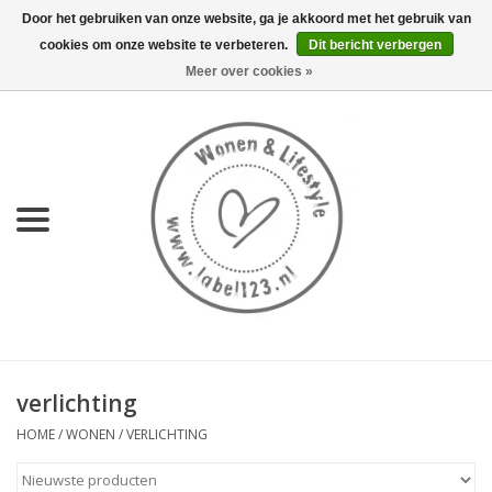
Door het gebruiken van onze website, ga je akkoord met het gebruik van
cookies om onze website te verbeteren.
Dit bericht verbergen
0 Artikelen - €0,00
Meer over cookies »
Home
NIEUW
KEUKEN
WONEN
70's servies HKliving
verlichting
LIFESTYLE
HOME
/
WONEN
/
VERLICHTING
MEUBELS