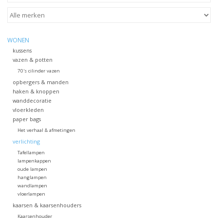
STATIONARY
WONEN
OUTDOOR
kussens
vazen & potten
70's cilinder vazen
SALE
opbergers & manden
haken & knoppen
wanddecoratie
KAMERS
vloerkleden
paper bags
ALGEMEEN
Het verhaal & afmetingen
verlichting
Tafellampen
Merken
lampenkappen
oude lampen
hanglampen
wandlampen
vloerlampen
kaarsen & kaarsenhouders
Kaarsenhouder