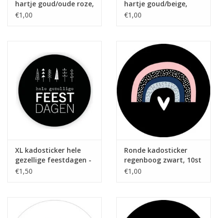
hartje goud/oude roze,
hartje goud/beige,
10st
10st
€1,00
€1,00
XL kadosticker hele
Ronde kadosticker
gezellige feestdagen -
regenboog zwart, 10st
zwart - 10 st
€1,50
€1,00