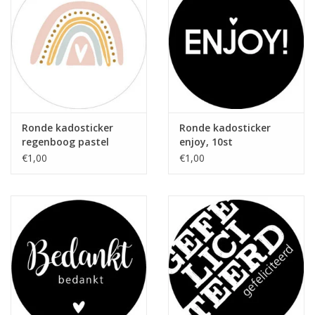
Ronde kadosticker
Ronde kadosticker
regenboog pastel
enjoy, 10st
roze, 10st
€1,00
€1,00