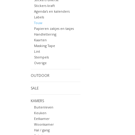
Stickers kraft
Agenda's en kalenders
Labels
Touw
Papieren zakjes en tasjes
Handlettering
Kaarten
Masking Tape
Lint
Stempels
Overige
OUTDOOR
SALE
KAMERS
Buitenleven
Keuken
Eetkamer
Woonkamer
Hal / gang