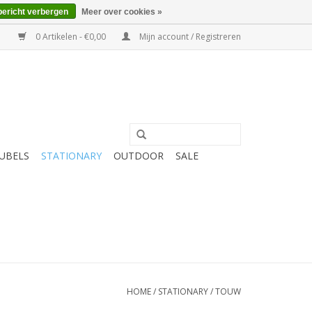
bericht verbergen
Meer over cookies »
0 Artikelen - €0,00
Mijn account / Registreren
UBELS
STATIONARY
OUTDOOR
SALE
HOME
/
STATIONARY
/
TOUW