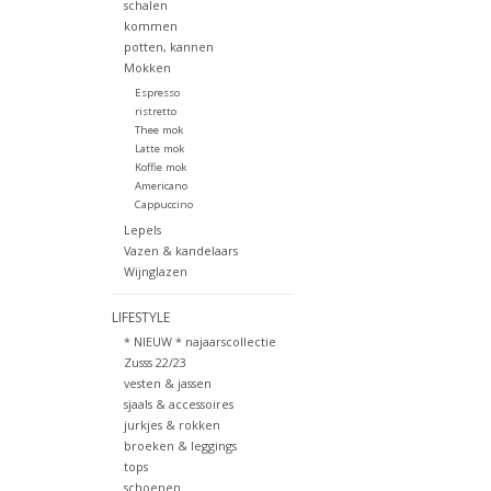
schalen
kommen
potten, kannen
Mokken
Espresso
ristretto
Thee mok
Latte mok
Koffie mok
Americano
Cappuccino
Lepels
Vazen & kandelaars
Wijnglazen
LIFESTYLE
* NIEUW * najaarscollectie
Zusss 22/23
vesten & jassen
sjaals & accessoires
jurkjes & rokken
broeken & leggings
tops
schoenen