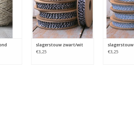
assortiment touw op voorraad.
assortiment to
TOEVOEGEN AAN WINKELWAGEN
TOEVOEGEN AA
rond
slagerstouw zwart/wit
slagerstouw
€3,25
€3,25