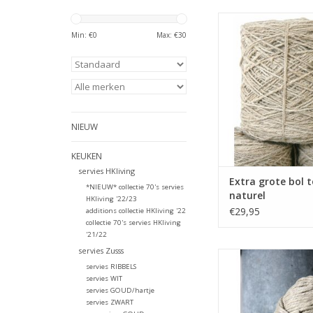
Stoer extra grote bol
bol juist decoratief o
Min: €
0
Max: €
30
TOEVOEGEN AAN WI
NIEUW
KEUKEN
servies HKliving
Extra grote bol 
*NIEUW* collectie 70's servies
naturel
HKliving '22/23
€29,95
additions collectie HKliving '22
collectie 70's servies HKliving
'21/22
servies Zusss
Stoer grote bol touw
servies RIBBELS
juist decoratief ook
servies WIT
TOEVOEGEN AAN WI
servies GOUD/hartje
servies ZWART