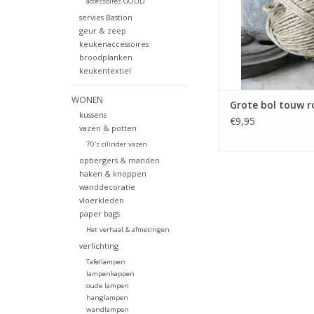
accessoires GOUD
servies Bastion
geur & zeep
keukenaccessoires
broodplanken
keukentextiel
WONEN
Grote bol touw 
kussens
€9,95
vazen & potten
70's cilinder vazen
opbergers & manden
haken & knoppen
wanddecoratie
vloerkleden
paper bags
Het verhaal & afmetingen
verlichting
Tafellampen
lampenkappen
oude lampen
hanglampen
wandlampen