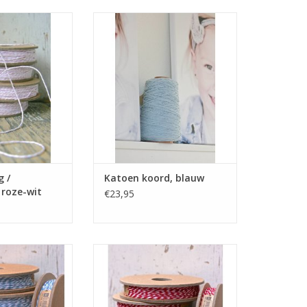
 String roze! Dit
Stoere klos met katoen koord.
dikkere kwaliteit
Deze klos is decoratief ook erg
stouw. Label123
leuk op een kast en/of plank
breid assortiment
TOEVOEGEN AAN WINKELWAGEN
voorraad.
N WINKELWAGEN
g /
Katoen koord, blauw
 roze-wit
€23,95
stouw blauw-wit!
12 meter slagerstouw rood-wit!
eer veel gebruikt
Dit touw wordt zeer veel gebruikt
doeleinden zoals
voor creatieve doeleinden zoals
van cadeautjes.
het inpakken van cadeautjes.
 een uitgebreid
Label123 heeft een uitgebreid