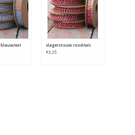
uw op voorraad.
assortiment touw op voorraad.
N WINKELWAGEN
TOEVOEGEN AAN WINKELWAGEN
 blauw/wit
slagerstouw rood/wit
€3,25