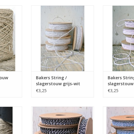
 touw. Deze
12 meter Bakers String roze! Dit
12 meter Bakers
ok erg leuk!
touw is van een dikkere kwaliteit
touw is van een 
dan het slagerstouw. Label123
dan het slager
NKELWAGEN
heeft een uitgebreid assortiment
heeft een uitge
touw op voorraad.
touw op 
TOEVOEGEN AAN WINKELWAGEN
TOEVOEGEN AA
touw
Bakers String /
Bakers Strin
slagerstouw grijs-wit
slagerstouw
€3,25
€3,25
. Deze bol
12 meter slagerstouw zwart-wit!
12 meter slager
 erg leuk!
Dit touw wordt zeer veel gebruikt
Dit touw wordt z
voor creatieve doeleinden zoals
voor creatieve 
NKELWAGEN
het inpakken van cadeautjes.
het inpakken 
Label123 heeft een uitgebreid
Label123 heeft