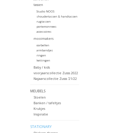
tassen
Studio NOOS
shoudertassen & handtassen
rugtassen
portemonnees
accessoires
mooimakers
oorbellen
armbandjes
ringen
kettingen
Baby / kids
voorjaarscollectie Zusss 2022
Najaarscollectie Zusss '21/22
MEUBELS
Stoelen
Banken / tafeltjes
Krukjes
Inspiratie
STATIONARY
Stickers diverse