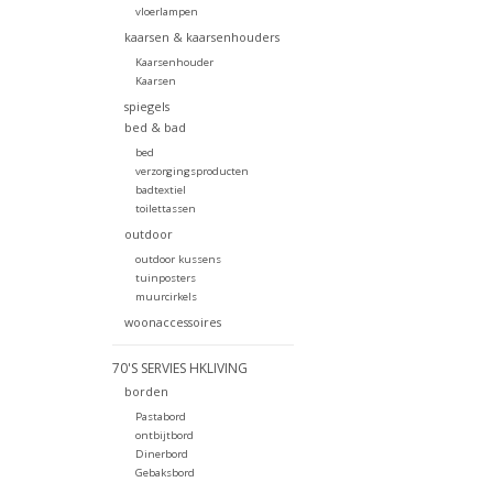
vloerlampen
kaarsen & kaarsenhouders
Kaarsenhouder
Kaarsen
spiegels
bed & bad
bed
verzorgingsproducten
badtextiel
toilettassen
outdoor
outdoor kussens
tuinposters
muurcirkels
woonaccessoires
70'S SERVIES HKLIVING
borden
Pastabord
ontbijtbord
Dinerbord
Gebaksbord