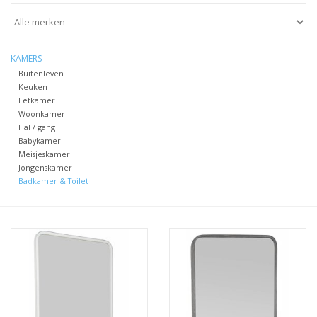
STATIONARY
KAMERS
OUTDOOR
Buitenleven
Keuken
Eetkamer
SALE
Woonkamer
Hal / gang
Babykamer
KAMERS
Meisjeskamer
Jongenskamer
Badkamer & Toilet
ALGEMEEN
Merken