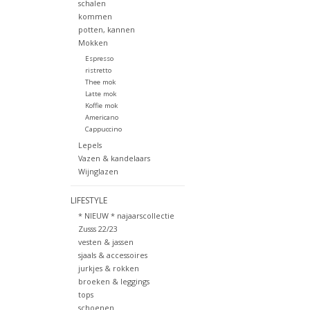
schalen
kommen
potten, kannen
Mokken
Espresso
ristretto
Thee mok
Latte mok
Koffie mok
Americano
Cappuccino
Lepels
Vazen & kandelaars
Wijnglazen
LIFESTYLE
* NIEUW * najaarscollectie
Zusss 22/23
vesten & jassen
sjaals & accessoires
jurkjes & rokken
broeken & leggings
tops
schoenen