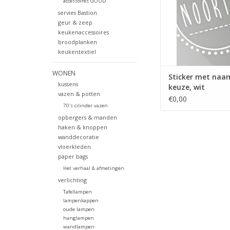
accessoires GOUD
servies Bastion
geur & zeep
keukenaccessoires
broodplanken
keukentextiel
WONEN
Sticker met naa
kussens
keuze, wit
vazen & potten
€0,00
70's cilinder vazen
opbergers & manden
haken & knoppen
wanddecoratie
vloerkleden
paper bags
Het verhaal & afmetingen
verlichting
Tafellampen
lampenkappen
oude lampen
hanglampen
wandlampen