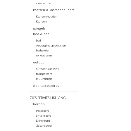
vloerlampen
kaarsen & kaarsenhouders
Kaarsenhouder
Kaarsen
spiegels
bed & bad
bed
verzorgingsproducten
badtextiel
toilettassen
outdoor
outdoor kussens
tuinposters
muurcirkels
woonaccessoires
70'S SERVIES HKLIVING
borden
Pastabord
ontbijtbord
Dinerbord
Gebaksbord