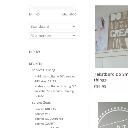
Stoer en uniek dit te
de tekst 'Do small t
Min: €
0
Max: €
650
great love' gemaakt v
steigerhout
TOEVOEGEN AAN WI
NIEUW
KEUKEN
servies HKliving
Tekstbord Do Sm
*NIEUW* collectie 70's servies
things
HKliving '22/23
€39,95
additions collectie HKliving '22
collectie 70's servies HKliving
'21/22
servies Zusss
Gaaf! Een geheel naar
servies RIBBELS
te maken naam st
servies WIT
TOEVOEGEN AAN WI
servies GOUD/hartje
servies ZWART