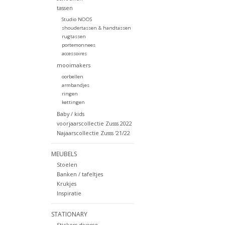
tassen
Studio NOOS
shoudertassen & handtassen
rugtassen
portemonnees
accessoires
mooimakers
oorbellen
armbandjes
ringen
kettingen
Baby / kids
voorjaarscollectie Zusss 2022
Najaarscollectie Zusss '21/22
MEUBELS
Stoelen
Banken / tafeltjes
Krukjes
Inspiratie
STATIONARY
Stickers diverse