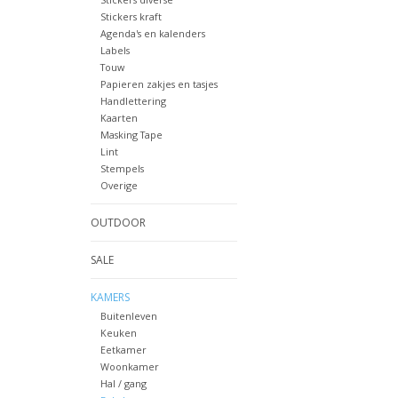
Stickers kraft
Agenda's en kalenders
Labels
Touw
Papieren zakjes en tasjes
Handlettering
Kaarten
Masking Tape
Lint
Stempels
Overige
OUTDOOR
SALE
KAMERS
Buitenleven
Keuken
Eetkamer
Woonkamer
Hal / gang