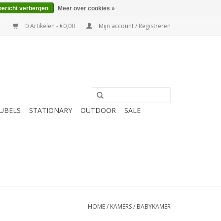
bericht verbergen
Meer over cookies »
0 Artikelen - €0,00
Mijn account / Registreren
UBELS
STATIONARY
OUTDOOR
SALE
HOME
/
KAMERS
/
BABYKAMER