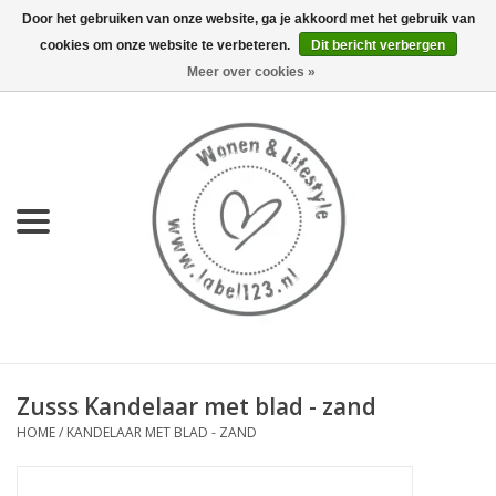
Door het gebruiken van onze website, ga je akkoord met het gebruik van
cookies om onze website te verbeteren.
Dit bericht verbergen
0 Artikelen - €0,00
Meer over cookies »
Home
NIEUW
KEUKEN
WONEN
70's servies HKliving
Zusss Kandelaar met blad - zand
LIFESTYLE
HOME
/
KANDELAAR MET BLAD - ZAND
MEUBELS