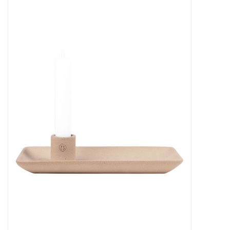
STATIONARY
OUTDOOR
SALE
KAMERS
ALGEMEEN
Merken