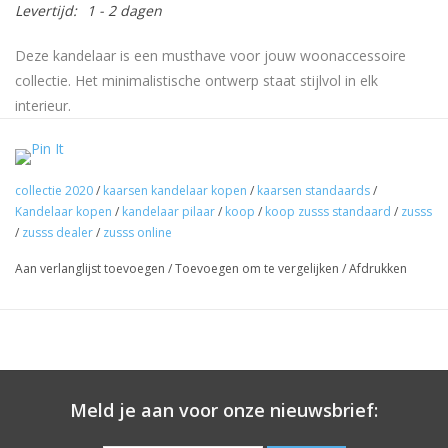
Levertijd:
1 - 2 dagen
Deze kandelaar is een musthave voor jouw woonaccessoire
collectie. Het minimalistische ontwerp staat stijlvol in elk
interieur.
Deze kandelaar heeft een chique uitstraling. In de houder past
een rustiek kaarsje van 12cm of van 20cm. Het blad van de
kaarsenhouder leent zich voor wat decoratie. Het herkenbare
collectie 2020
/
kaarsen kandelaar kopen
/
kaarsen standaards
/
Kandelaar kopen
/
kandelaar pilaar
/
koop
/
koop zusss standaard
/
zusss
Zusss logo is zichtbaar op de houder van de kaars. Combineer
/
zusss dealer
/
zusss online
deze kandelaar met andere kandelaars, vazen en/of deco
objecten. Zo stel je jouw unieke set samen.
Aan verlanglijst toevoegen
/
Toevoegen om te vergelijken
/
Afdrukken
Tip: Het blad van de kandelaar is een leuk extraatje, maar ook
ideaal om een doosje lucifers op kwijt te kunnen. Ook de lucifers
shop je bij Label123!
Meld je aan voor onze nieuwsbrief: