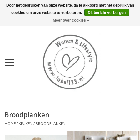
Door het gebruiken van onze website, ga je akkoord met het gebruik van
cookies om onze website te verbeteren.
Dit bericht verbergen
0 Artikelen - €0,00
Meer over cookies »
Home
NIEUW
KEUKEN
WONEN
70's servies HKliving
Broodplanken
LIFESTYLE
HOME
/
KEUKEN
/
BROODPLANKEN
MEUBELS