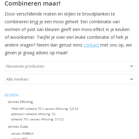
Combineren maar!
Door verschillende maten en stijlen te broodplanken te
combineren krijg je een mooi geheel. Een combinatie van
vormen of juist van kleuren geeft een mooi effect in je keuken
of woonkamer. Twijfel je over een leuke combinatie of heb je
andere vragen? Neem dan gerust eens
contact
met ons op, we
geven je graag advies op maat!
KEUKEN
servies HKliving
*NIEUW* collectie 70's servies HKliving '22/23
additions collectie HKliving '22
collectie 70's servies HKliving '21/22
servies Zusss
servies RIBBELS
servies WIT