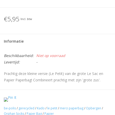
€5,95
Incl. btw
Informatie
Beschikbaarheid:
Niet op voorraad
Levertijd:
-
Prachtig deze kleine versie (Le Petit) van de grote Le Sac en
Papier Paperbag!
Combineert prachtig met zijn 'grote zus'.
Uniek en bekend uit de diverse woonbladen deze
multifunctionele 'le sac en papier' ofwel paperbag van dubbel
gelaagd papier. Deze zak van gerecycled papier is ideaal voor
be-polis
/
gerecycled
/
Kado
/
le petit
/
merci paperbag
/
Opbergen
/
het opbergen van diverse spulletjes. Zo kan je bijvoorbeeld je
Orphan Socks
/
Paper Bag
/
Papier