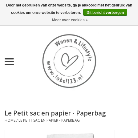
Door het gebruiken van onze website, ga je akkoord met het gebruik van
cookies om onze website te verbeteren.
Dit bericht verbergen
0 Artikelen - €0,00
Meer over cookies »
Home
NIEUW
KEUKEN
WONEN
70's servies HKliving
Le Petit sac en papier - Paperbag
LIFESTYLE
HOME
/
LE PETIT SAC EN PAPIER - PAPERBAG
MEUBELS