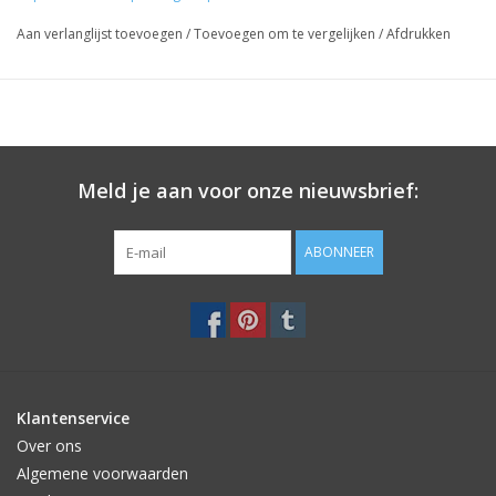
sjaals, wc rollen, tijdschriften, rollen papier en noem maar op
Aan verlanglijst toevoegen
/
Toevoegen om te vergelijken
/
Afdrukken
opbergen. De zak is super gaaf om te zien en leuk om mee te
decoreren in je woonkamer, hal en/of hobbykamer.
De zak heeft aan de ene kant een Franse en aan de andere kant
een Engelse tekst.
Je kan de boven kant geheel naar wens omvouwen.
Meld je aan voor onze nieuwsbrief:
Afmetingen: 52 x 25 x 15 cm
Inhoud: 19 Liter
ABONNEER
Materiaal: gerecycled papier (180 grams)
Kleur: Wit met zwarte letters, binnenzijde is bruin\
Mocht u meer informatie willen neem dan contact op met
info@label123.nl
Klantenservice
Over ons
Algemene voorwaarden