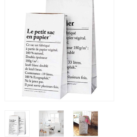
STATIONARY
OUTDOOR
SALE
KAMERS
ALGEMEEN
Merken