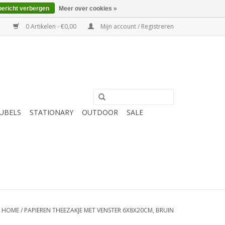
bericht verbergen
Meer over cookies »
0 Artikelen - €0,00
Mijn account / Registreren
UBELS
STATIONARY
OUTDOOR
SALE
HOME
/
PAPIEREN THEEZAKJE MET VENSTER 6X8X20CM, BRUIN