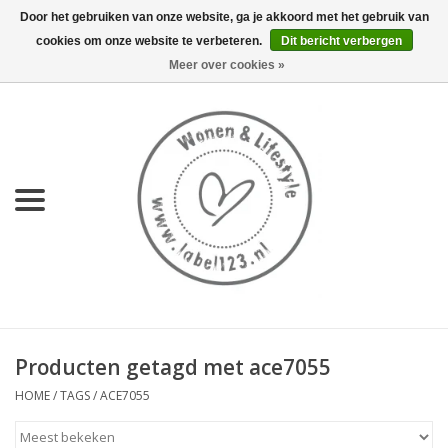
Door het gebruiken van onze website, ga je akkoord met het gebruik van
cookies om onze website te verbeteren.
Dit bericht verbergen
0 Artikelen - €0,00
Meer over cookies »
Home
NIEUW
KEUKEN
WONEN
70's servies HKliving
Producten getagd met ace7055
LIFESTYLE
HOME
/
TAGS
/
ACE7055
MEUBELS