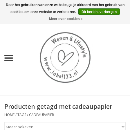
Door het gebruiken van onze website, ga je akkoord met het gebruik van
cookies om onze website te verbeteren.
Dit bericht verbergen
0 Artikelen - €0,00
Meer over cookies »
Home
NIEUW
KEUKEN
WONEN
70's servies HKliving
Producten getagd met cadeaupapier
LIFESTYLE
HOME
/
TAGS
/
CADEAUPAPIER
MEUBELS