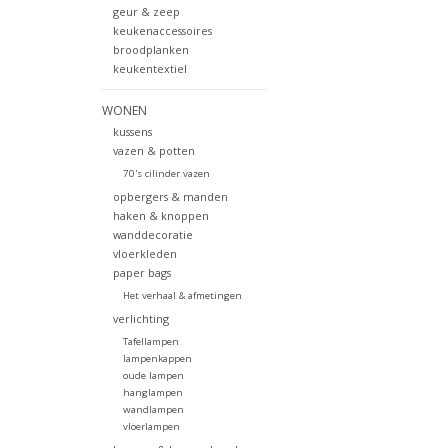
geur & zeep
keukenaccessoires
broodplanken
keukentextiel
WONEN
kussens
vazen & potten
70's cilinder vazen
opbergers & manden
haken & knoppen
wanddecoratie
vloerkleden
paper bags
Het verhaal & afmetingen
verlichting
Tafellampen
lampenkappen
oude lampen
hanglampen
wandlampen
vloerlampen