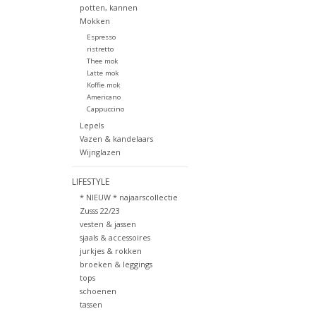
potten, kannen
Mokken
Espresso
ristretto
Thee mok
Latte mok
Koffie mok
Americano
Cappuccino
Lepels
Vazen & kandelaars
Wijnglazen
LIFESTYLE
* NIEUW * najaarscollectie
Zusss 22/23
vesten & jassen
sjaals & accessoires
jurkjes & rokken
broeken & leggings
tops
schoenen
tassen