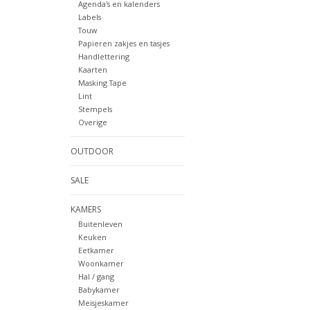
Agenda's en kalenders
Labels
Touw
Papieren zakjes en tasjes
Handlettering
Kaarten
Masking Tape
Lint
Stempels
Overige
OUTDOOR
SALE
KAMERS
Buitenleven
Keuken
Eetkamer
Woonkamer
Hal / gang
Babykamer
Meisjeskamer