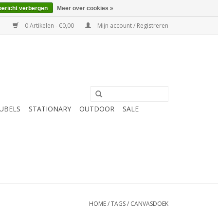
bericht verbergen
Meer over cookies »
0 Artikelen - €0,00
Mijn account / Registreren
UBELS
STATIONARY
OUTDOOR
SALE
HOME
/
TAGS
/
CANVASDOEK