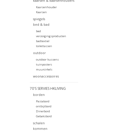
kaarsen & kaarsenhouders
Kaarsenhouder
Kaarsen
spiegels
bed & bad
bed
verzorgingsproducten
badtextiel
toilettassen
outdoor
outdoor kussens
tuinposters
muurcirkels
woonaccessoires
70'S SERVIES HKLIVING
borden
Pastabord
ontbijtbord
Dinerbord
Gebaksbord
schalen
kommen