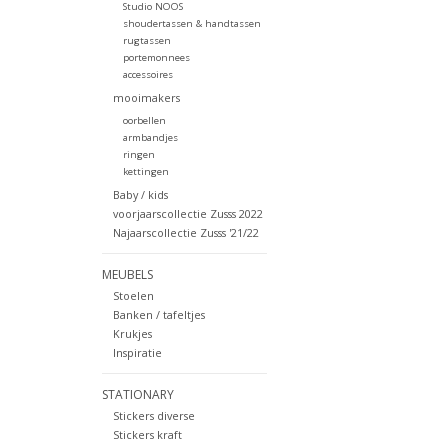
Studio NOOS
shoudertassen & handtassen
rugtassen
portemonnees
accessoires
mooimakers
oorbellen
armbandjes
ringen
kettingen
Baby / kids
voorjaarscollectie Zusss 2022
Najaarscollectie Zusss '21/22
MEUBELS
Stoelen
Banken / tafeltjes
Krukjes
Inspiratie
STATIONARY
Stickers diverse
Stickers kraft