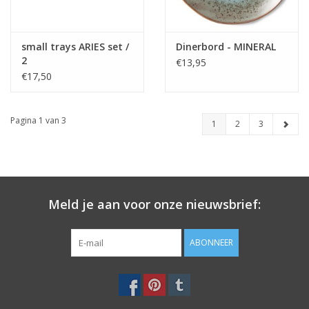
small trays ARIES set /
Dinerbord - MINERAL
2
€13,95
€17,50
Pagina 1 van 3
1
2
3
Meld je aan voor onze nieuwsbrief:
ABONNEER