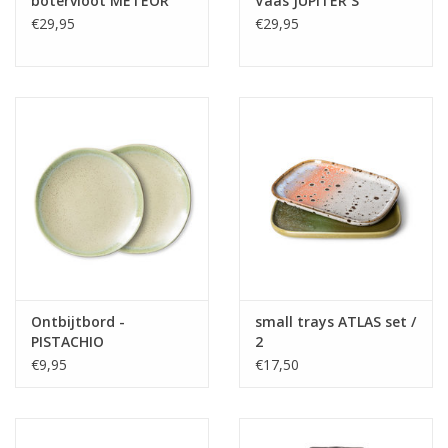
botervloot METEOR
Vaas JUPITER S
€29,95
€29,95
Ontbijtbord -
small trays ATLAS set /
PISTACHIO
2
€9,95
€17,50