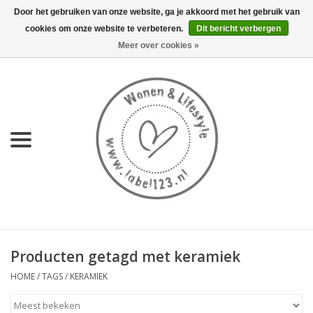
Door het gebruiken van onze website, ga je akkoord met het gebruik van
cookies om onze website te verbeteren.
Dit bericht verbergen
0 Artikelen - €0,00
Meer over cookies »
Home
NIEUW
KEUKEN
WONEN
70's servies HKliving
Producten getagd met keramiek
LIFESTYLE
HOME
/
TAGS
/
KERAMIEK
MEUBELS