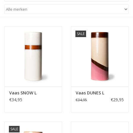
STATIONARY
OUTDOOR
SALE
SALE
KAMERS
ALGEMEEN
Vaas SNOW L
Vaas DUNES L
Merken
€34,95
€29,95
€34,95
SALE