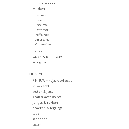
potten, kannen
Mokken
Espresso
ristretto
Thee mok
Latte mok
Koffie mok
Americano
Cappuccino
Lepels
Vazen & kandelaars
Wijnglazen
LIFESTYLE
* NIEUW * najaarscollectie
Zusss 22/23
vesten & jassen
sjaals & accessoires
jurkjes & rokken
broeken & leggings
tops
schoenen
tassen