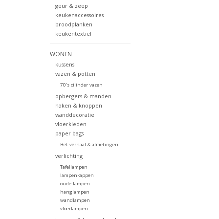
geur & zeep
keukenaccessoires
broodplanken
keukentextiel
WONEN
kussens
vazen & potten
70's cilinder vazen
opbergers & manden
haken & knoppen
wanddecoratie
vloerkleden
paper bags
Het verhaal & afmetingen
verlichting
Tafellampen
lampenkappen
oude lampen
hanglampen
wandlampen
vloerlampen