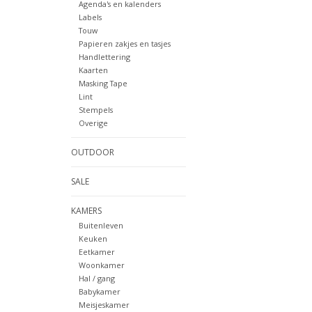
Agenda's en kalenders
Labels
Touw
Papieren zakjes en tasjes
Handlettering
Kaarten
Masking Tape
Lint
Stempels
Overige
OUTDOOR
SALE
KAMERS
Buitenleven
Keuken
Eetkamer
Woonkamer
Hal / gang
Babykamer
Meisjeskamer