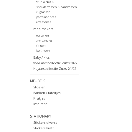
Studio NOOS
shoudertassen & handtassen
rugtassen
portemonnees
accessoires
mooimakers
oorbellen
armbandjes
ringen
kettingen
Baby / kids
voorjaarscollectie Zusss 2022
Najaarscollectie Zusss '21/22
MEUBELS
Stoelen
Banken / tafeltjes
Krukjes
Inspiratie
STATIONARY
Stickers diverse
Stickers kraft