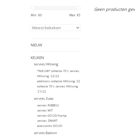
Geen producten gev
Min: €
0
Max: €
5
NIEUW
KEUKEN
servies HKliving
*NIEUW* collectie 70's servies
HKliving '22/23
additions collectie HKliving '22
collectie 70's servies HKliving
'21/22
servies Zusss
servies RIBBELS
servies WIT
servies GOUD/hartje
servies ZWART
accessoires GOUD
servies Bastion