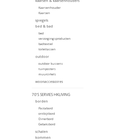
kaarsen & kaarsenhouders
Kaarsenhouder
Kaarsen
spiegels
bed & bad
bed
verzorgingsproducten
badtextiel
toilettassen
outdoor
outdoor kussens
tuinposters
muurcirkels
woonaccessoires
70'S SERVIES HKLIVING
borden
Pastabord
ontbijtbord
Dinerbord
Gebaksbord
schalen
kommen