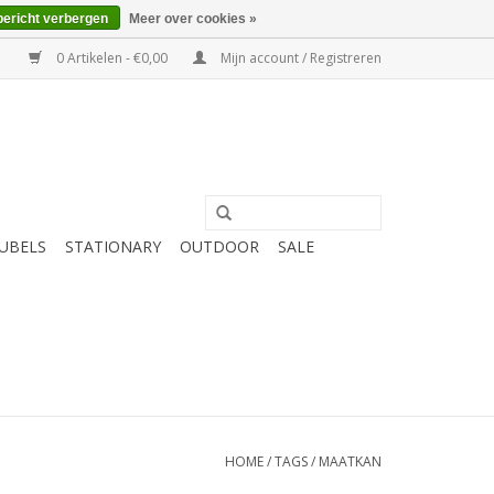
bericht verbergen
Meer over cookies »
0 Artikelen - €0,00
Mijn account / Registreren
UBELS
STATIONARY
OUTDOOR
SALE
HOME
/
TAGS
/
MAATKAN