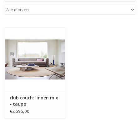
STATIONARY
OUTDOOR
SALE
KAMERS
ALGEMEEN
club couch: linnen mix
Merken
- taupe
€2.595,00