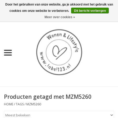
Door het gebruiken van onze website, ga je akkoord met het gebruik van
cookies om onze website te verbeteren.
Dit bericht verbergen
0 Artikelen - €0,00
Meer over cookies »
Home
NIEUW
KEUKEN
WONEN
70's servies HKliving
Producten getagd met MZM5260
LIFESTYLE
HOME
/
TAGS
/
MZM5260
MEUBELS