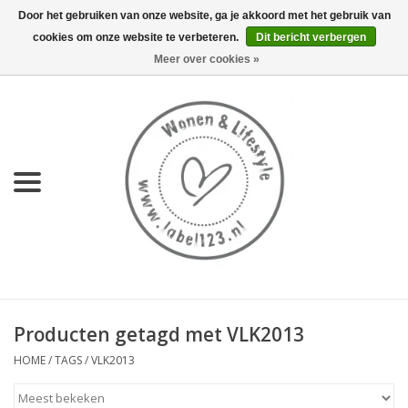
Door het gebruiken van onze website, ga je akkoord met het gebruik van
cookies om onze website te verbeteren.
Dit bericht verbergen
0 Artikelen - €0,00
Meer over cookies »
Home
NIEUW
KEUKEN
WONEN
70's servies HKliving
Producten getagd met VLK2013
LIFESTYLE
HOME
/
TAGS
/
VLK2013
MEUBELS