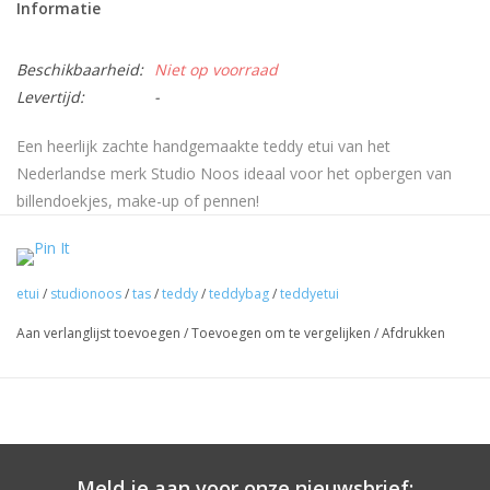
Informatie
Beschikbaarheid:
Niet op voorraad
Levertijd:
-
Een heerlijk zachte handgemaakte teddy etui van het
Nederlandse merk Studio Noos ideaal voor het opbergen van
billendoekjes, make-up of pennen!
Afmetingen: 58x42cm
etui
Materiaal:
/
studionoos
/
tas
/
teddy
/
teddybag
/
teddyetui
92% polyester, 8% elastane
Kleur: ecru
Aan verlanglijst toevoegen
/
Toevoegen om te vergelijken
/
Afdrukken
Meld je aan voor onze nieuwsbrief: