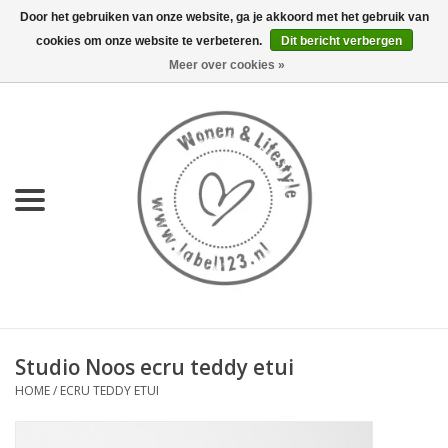
Door het gebruiken van onze website, ga je akkoord met het gebruik van
cookies om onze website te verbeteren.
Dit bericht verbergen
0 Artikelen - €0,00
Meer over cookies »
Home
NIEUW
KEUKEN
WONEN
70's servies HKliving
Studio Noos ecru teddy etui
LIFESTYLE
HOME
/
ECRU TEDDY ETUI
MEUBELS