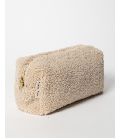
STATIONARY
OUTDOOR
SALE
KAMERS
ALGEMEEN
Merken