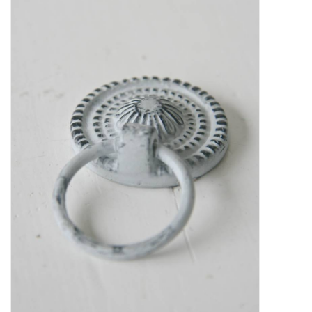
STATIONARY
OUTDOOR
SALE
KAMERS
ALGEMEEN
Merken