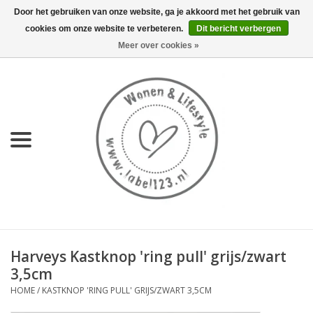
Door het gebruiken van onze website, ga je akkoord met het gebruik van
cookies om onze website te verbeteren.
Dit bericht verbergen
0 Artikelen - €0,00
Meer over cookies »
Home
NIEUW
KEUKEN
WONEN
70's servies HKliving
Harveys Kastknop 'ring pull' grijs/zwart
LIFESTYLE
3,5cm
HOME
/
KASTKNOP 'RING PULL' GRIJS/ZWART 3,5CM
MEUBELS