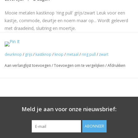
Mooie metalen kastknop 'ring pull' grijs/zwart Leuk voor een
kastje, commode, deurtje en noem maar op... Wordt geleverd
met draadeind, sluitring en moertje.
Afmetingen: diameter 3,5cm x d8mm (excl schroefdraad)
Materiaal: metaal
deurknop
/
grijs
/
kastknop
/
knop
/
metaal
/
ring pull
/
zwart
Kleur: grijs/zwart
Aan verlanglijst toevoegen
/
Toevoegen om te vergelijken
/
Afdrukken
Meld je aan voor onze nieuwsbrief:
ABONNEER