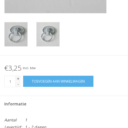
€3,25
Incl. btw
+
TOEVOEGEN AAN WINKELWAGEN
-
Informatie
Aantal
1
Levertijd:
1 - 2 dagen