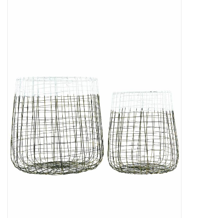
STATIONARY
OUTDOOR
SALE
KAMERS
ALGEMEEN
Merken