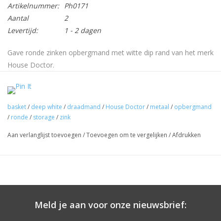
Artikelnummer:
Ph0171
Aantal
2
Levertijd:
1 - 2 dagen
Gave ronde zinken opbergmand met witte dip rand van het merk
House Doctor.
Afmetingen: Diameter
29 x h30cm
Materiaal: metaal
basket
/
deep white
/
draadmand
/
House Doctor
/
metaal
/
opbergmand
/
ronde
/
storage
/
zink
Kleur: zink met witte dip rand
Mocht u meer informatie willen neem dan contact op met
Aan verlanglijst toevoegen
/
Toevoegen om te vergelijken
/
Afdrukken
info@label123.nl
Meld je aan voor onze nieuwsbrief: