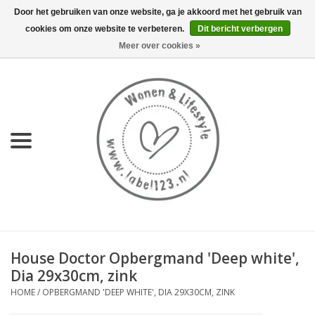
Door het gebruiken van onze website, ga je akkoord met het gebruik van
cookies om onze website te verbeteren.
Dit bericht verbergen
0 Artikelen - €0,00
Meer over cookies »
Home
NIEUW
KEUKEN
WONEN
70's servies HKliving
House Doctor Opbergmand 'Deep white',
LIFESTYLE
Dia 29x30cm, zink
HOME
/
OPBERGMAND 'DEEP WHITE', DIA 29X30CM, ZINK
MEUBELS