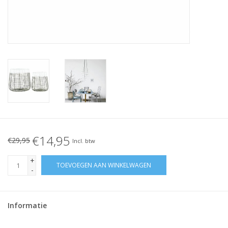
€14,95
€29,95
Incl. btw
+
TOEVOEGEN AAN WINKELWAGEN
-
Informatie