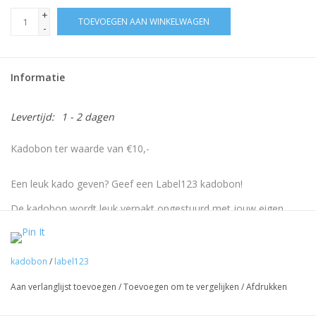
+
TOEVOEGEN AAN WINKELWAGEN
-
Informatie
Levertijd:
1 - 2 dagen
Kadobon ter waarde van €10,-
Een leuk kado geven? Geef een Label123 kadobon!
De kadobon wordt leuk verpakt opgestuurd met jouw eigen
tekst. Je kan hem natuurlijk ook naar jezelf sturen. Hoe werkt
het? Je ontvangt een kortingscode op de kadobon. Deze
kortingscode is onbeperkt geldig en kan tijdens het afrekenen in
kadobon
/
label123
de webshop gebruikt worden.
Aan verlanglijst toevoegen
/
Toevoegen om te vergelijken
/
Afdrukken
Wil je een kadobon op maat! Stuur ons dan een mail >