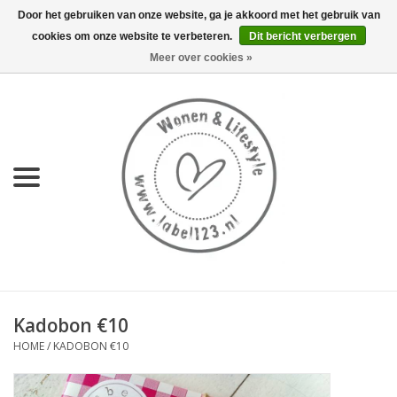
Door het gebruiken van onze website, ga je akkoord met het gebruik van
cookies om onze website te verbeteren.
Dit bericht verbergen
0 Artikelen - €0,00
Meer over cookies »
Home
NIEUW
KEUKEN
WONEN
70's servies HKliving
Kadobon €10
LIFESTYLE
HOME
/
KADOBON €10
MEUBELS