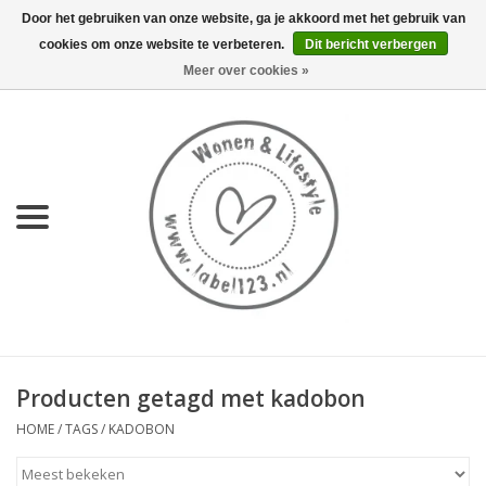
Door het gebruiken van onze website, ga je akkoord met het gebruik van
cookies om onze website te verbeteren.
Dit bericht verbergen
0 Artikelen - €0,00
Meer over cookies »
Home
NIEUW
KEUKEN
WONEN
70's servies HKliving
Producten getagd met kadobon
LIFESTYLE
HOME
/
TAGS
/
KADOBON
MEUBELS