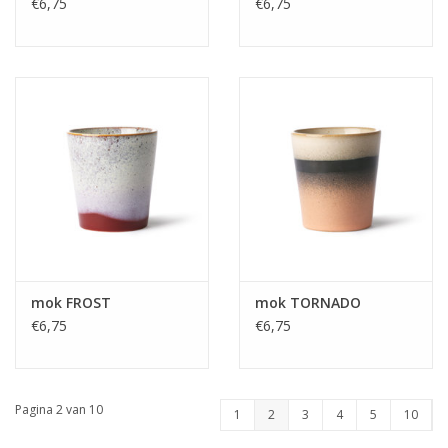
€6,75
€6,75
mok FROST
mok TORNADO
€6,75
€6,75
Pagina 2 van 10
1
2
3
4
5
10