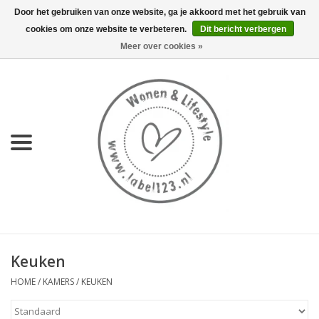
Door het gebruiken van onze website, ga je akkoord met het gebruik van
cookies om onze website te verbeteren.
Dit bericht verbergen
0 Artikelen - €0,00
Meer over cookies »
Home
NIEUW
KEUKEN
WONEN
70's servies HKliving
Keuken
LIFESTYLE
HOME
/
KAMERS
/
KEUKEN
MEUBELS