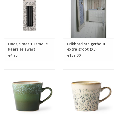
Doosje met 10 smalle
Prikbord steigerhout
kaarsjes zwart
extra groot (XL)
donkerblauw
€4,95
€139,00