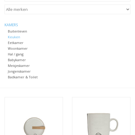
STATIONARY
KAMERS
OUTDOOR
Buitenleven
Keuken
Eetkamer
SALE
Woonkamer
Hal / gang
Babykamer
KAMERS
Meisjeskamer
Jongenskamer
Badkamer & Toilet
ALGEMEEN
Merken