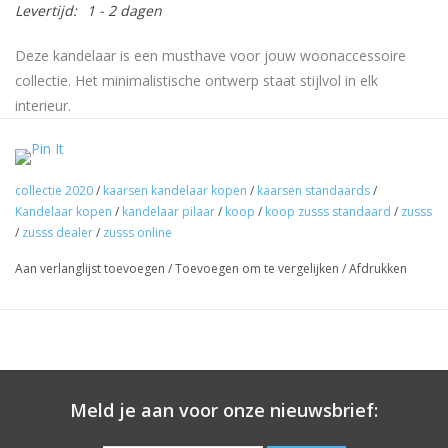
Levertijd:
1 - 2 dagen
Deze kandelaar is een musthave voor jouw woonaccessoire
collectie. Het minimalistische ontwerp staat stijlvol in elk
interieur.
Deze kandelaar heeft een chique uitstraling. In de houder past
een rustiek kaarsje van 12cm of van 20cm. Het blad van de
kaarsenhouder leent zich voor wat decoratie. Het herkenbare
collectie 2020
/
kaarsen kandelaar kopen
/
kaarsen standaards
/
Kandelaar kopen
/
kandelaar pilaar
/
koop
/
koop zusss standaard
/
zusss
Zusss logo is zichtbaar op de houder van de kaars. Combineer
/
zusss dealer
/
zusss online
deze kandelaar met andere kandelaars, vazen en/of deco
objecten. Zo stel je jouw unieke set samen.
Aan verlanglijst toevoegen
/
Toevoegen om te vergelijken
/
Afdrukken
Tip: Het blad van de kandelaar is een leuk extraatje, maar ook
ideaal om een doosje lucifers op kwijt te kunnen. Ook de lucifers
shop je bij Label123!
Meld je aan voor onze nieuwsbrief: