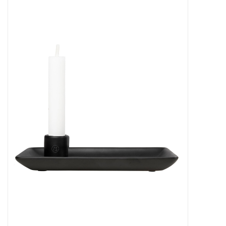
STATIONARY
OUTDOOR
SALE
KAMERS
ALGEMEEN
Merken