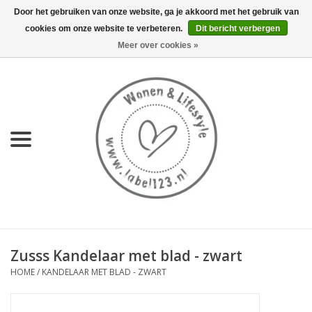
Door het gebruiken van onze website, ga je akkoord met het gebruik van
cookies om onze website te verbeteren.
Dit bericht verbergen
0 Artikelen - €0,00
Meer over cookies »
Home
NIEUW
KEUKEN
WONEN
70's servies HKliving
Zusss Kandelaar met blad - zwart
LIFESTYLE
HOME
/
KANDELAAR MET BLAD - ZWART
MEUBELS