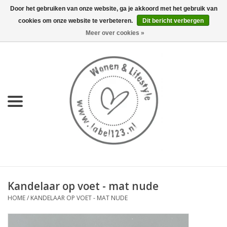
Door het gebruiken van onze website, ga je akkoord met het gebruik van
cookies om onze website te verbeteren.
Dit bericht verbergen
0 Artikelen - €0,00
Meer over cookies »
Home
NIEUW
KEUKEN
WONEN
70's servies HKliving
Kandelaar op voet - mat nude
LIFESTYLE
HOME
/
KANDELAAR OP VOET - MAT NUDE
MEUBELS