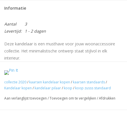
Informatie
Aantal
3
Levertijd:
1 - 2 dagen
Deze kandelaar is een musthave voor jouw woonaccessoire
collectie. Het minimalistische ontwerp staat stijlvol in elk
interieur.
Deze kandelaar maakt het o zo gezellig thuis. Plaats een rustiek
kaarsje van 12cm of 20cm in de houder. Of het kaarsje nu
brandt of niet, deze kandelaar is net dat extraatje dat in ieder
collectie 2020
/
kaarsen kandelaar kopen
/
kaarsen standaards
/
Kandelaar kopen
/
kandelaar pilaar
/
koop
/
koop zusss standaard
interieur past. De kleur van deze kandelaar is nude met een
matte afwerking. Combineer deze kandelaar met kandelaars van
Aan verlanglijst toevoegen
/
Toevoegen om te vergelijken
/
Afdrukken
verschillende hoogtes, om zo een speels effect te creeren.
Stoer, eenvoudig, maar toch uniek!