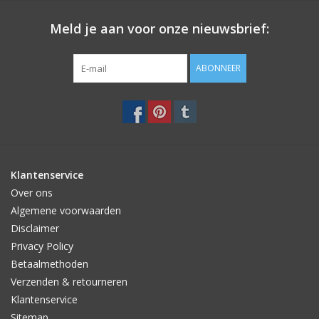
Eigenschappen van de kandelaar
Materiaal: metaal
Meld je aan voor onze nieuwsbrief:
Kleur: mat nude
Afmeting: Ø8,0 x 18cm
ABONNEER
Klantenservice
Over ons
Algemene voorwaarden
Disclaimer
Privacy Policy
Betaalmethoden
Verzenden & retourneren
Klantenservice
Sitemap