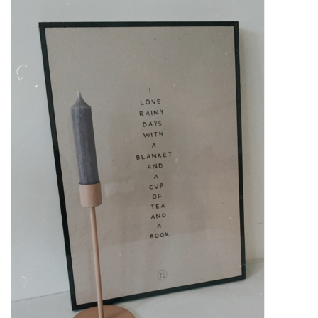
STATIONARY
OUTDOOR
SALE
KAMERS
ALGEMEEN
Merken