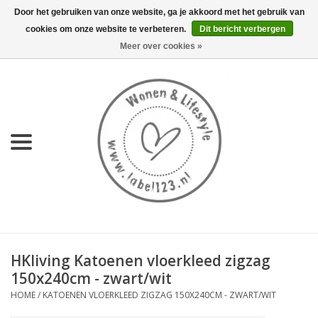
Door het gebruiken van onze website, ga je akkoord met het gebruik van
cookies om onze website te verbeteren.
Dit bericht verbergen
0 Artikelen - €0,00
Meer over cookies »
Home
NIEUW
KEUKEN
WONEN
70's servies HKliving
HKliving Katoenen vloerkleed zigzag
LIFESTYLE
150x240cm - zwart/wit
HOME
/
KATOENEN VLOERKLEED ZIGZAG 150X240CM - ZWART/WIT
MEUBELS