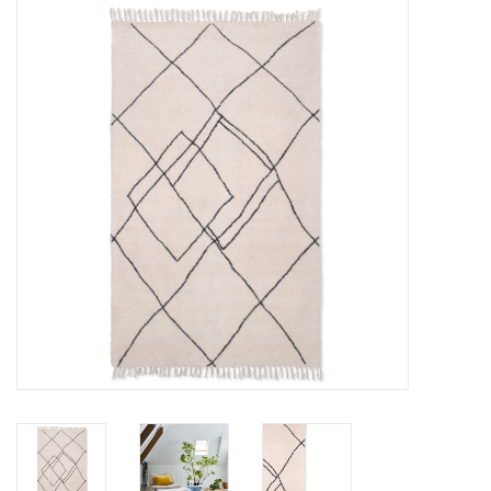
STATIONARY
OUTDOOR
SALE
KAMERS
ALGEMEEN
Merken