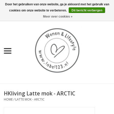
Door het gebruiken van onze website, ga je akkoord met het gebruik van
cookies om onze website te verbeteren.
Dit bericht verbergen
0 Artikelen - €0,00
Meer over cookies »
Home
NIEUW
KEUKEN
WONEN
70's servies HKliving
HKliving Latte mok - ARCTIC
LIFESTYLE
HOME
/
LATTE MOK - ARCTIC
MEUBELS