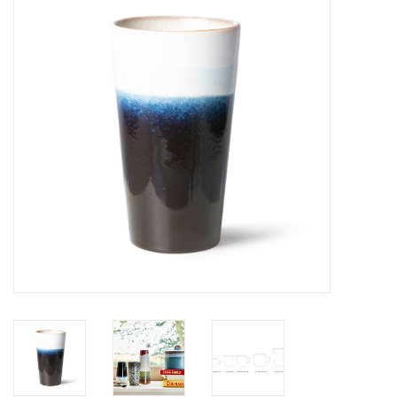
STATIONARY
OUTDOOR
SALE
KAMERS
ALGEMEEN
Merken