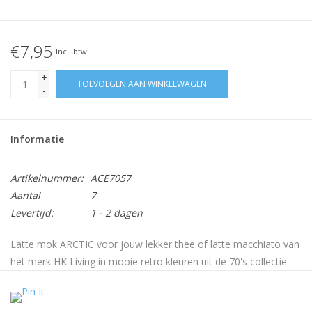
€7,95
Incl. btw
+
TOEVOEGEN AAN WINKELWAGEN
-
Informatie
Artikelnummer:
ACE7057
Aantal
7
Levertijd:
1 - 2 dagen
Latte mok ARCTIC voor jouw lekker thee of latte macchiato van
het merk HK Living in mooie retro kleuren uit de 70's collectie.
Mixen & matchen met de andere kleuren en modellen maakt
het wel extra stoer. De mok is magnetron en vaatwasbestendig.