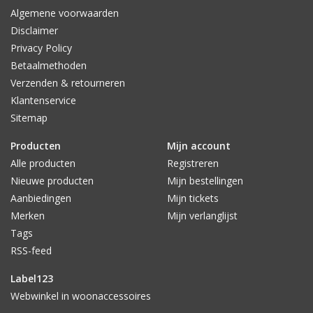
Living staat bekend om hun pure materiaalsoorten en
Algemene voorwaarden
uiteenlopende (gewaagde)tinten.
Disclaimer
Het HK Living servies is compleet en breed doorgevoerd, met
Privacy Policy
o.a. mokken, kopjes, theemokken, ontbijtborden, schalen en
Betaalmethoden
noem maar op. Het leuke van HK Living is dat je het
Verzenden & retourneren
verschillende keramiek mooi met elkaar kunt combineren. Mix
Klantenservice
en Match!
Sitemap
Producten
Mijn account
Alle producten
Registreren
Nieuwe producten
Mijn bestellingen
Aanbiedingen
Mijn tickets
Merken
Mijn verlanglijst
Tags
RSS-feed
Label123
Webwinkel in woonaccessoires