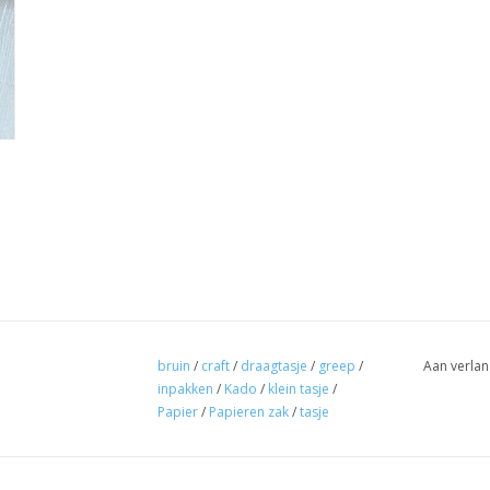
bruin
/
craft
/
draagtasje
/
greep
/
Aan verlan
inpakken
/
Kado
/
klein tasje
/
Papier
/
Papieren zak
/
tasje