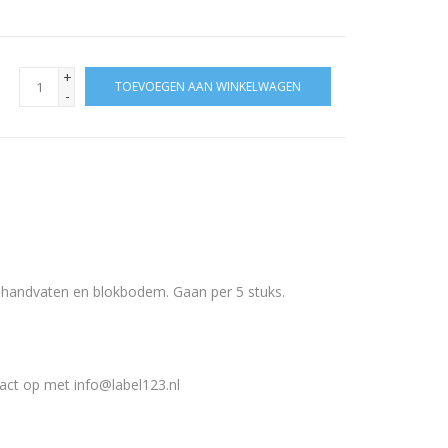
+
TOEVOEGEN AAN WINKELWAGEN
-
 handvaten en blokbodem. Gaan per 5 stuks.
tact op met
info@label123.nl