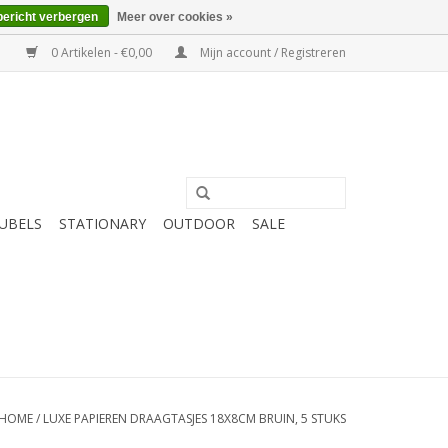
bericht verbergen
Meer over cookies »
0 Artikelen - €0,00
Mijn account / Registreren
UBELS
STATIONARY
OUTDOOR
SALE
HOME
/
LUXE PAPIEREN DRAAGTASJES 18X8CM BRUIN, 5 STUKS