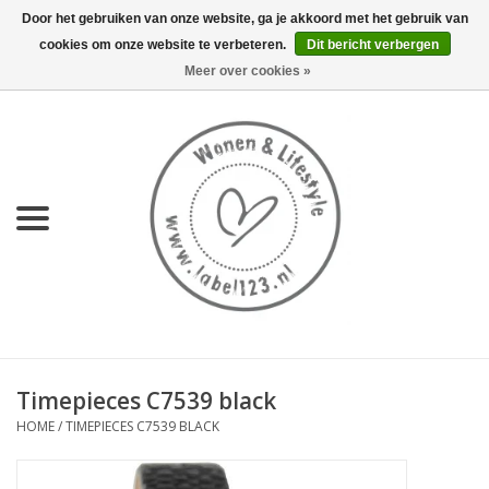
Door het gebruiken van onze website, ga je akkoord met het gebruik van
cookies om onze website te verbeteren.
Dit bericht verbergen
0 Artikelen - €0,00
Meer over cookies »
Home
NIEUW
KEUKEN
WONEN
70's servies HKliving
Timepieces C7539 black
LIFESTYLE
HOME
/
TIMEPIECES C7539 BLACK
MEUBELS