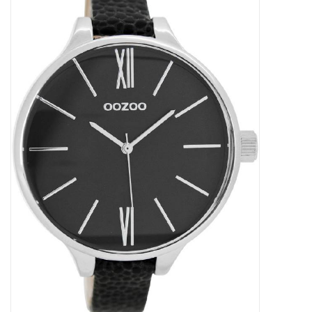
STATIONARY
OUTDOOR
SALE
KAMERS
ALGEMEEN
Merken