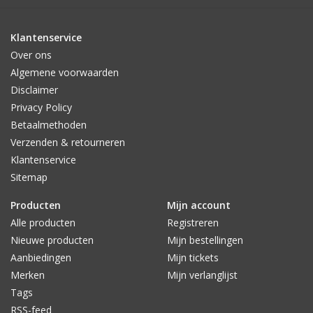
OOZOO Timepieces horloges koop je dus fysiek of online bij
Klantenservice
Label123!
Over ons
Algemene voorwaarden
Disclaimer
Privacy Policy
Betaalmethoden
Verzenden & retourneren
Klantenservice
Sitemap
Producten
Mijn account
Alle producten
Registreren
Nieuwe producten
Mijn bestellingen
Aanbiedingen
Mijn tickets
Merken
Mijn verlanglijst
Tags
RSS-feed