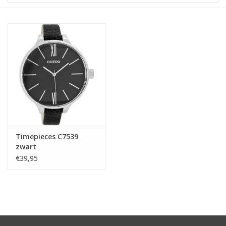
STATIONARY
OUTDOOR
SALE
KAMERS
ALGEMEEN
Timepieces C7539
zwart
€39,95
Merken