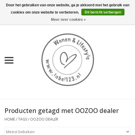
Door het gebruiken van onze website, ga je akkoord met het gebruik van
cookies om onze website te verbeteren.
Dit bericht verbergen
0 Artikelen - €0,00
Meer over cookies »
Home
NIEUW
KEUKEN
WONEN
70's servies HKliving
Producten getagd met OOZOO dealer
LIFESTYLE
HOME
/
TAGS
/
OOZOO DEALER
MEUBELS