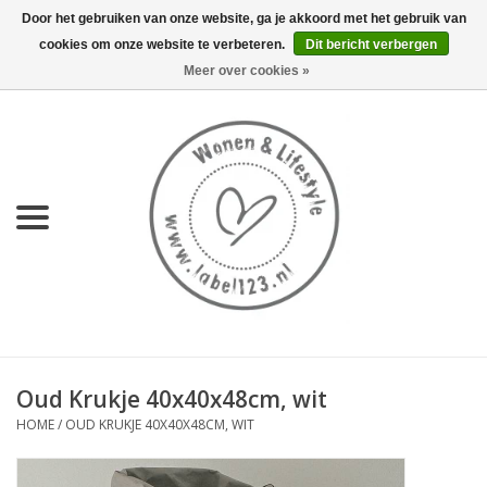
Door het gebruiken van onze website, ga je akkoord met het gebruik van
cookies om onze website te verbeteren.
Dit bericht verbergen
0 Artikelen - €0,00
Meer over cookies »
Home
NIEUW
KEUKEN
WONEN
70's servies HKliving
Oud Krukje 40x40x48cm, wit
LIFESTYLE
HOME
/
OUD KRUKJE 40X40X48CM, WIT
MEUBELS