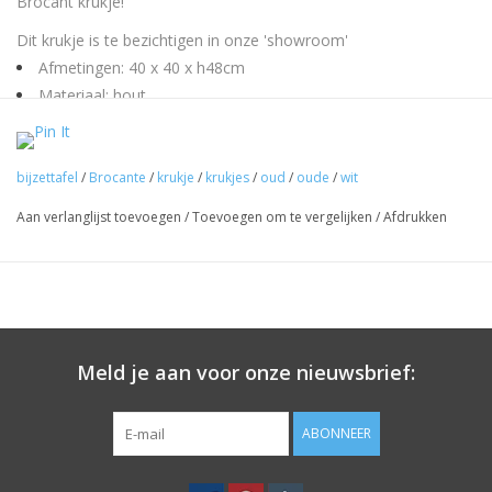
Brocant krukje!
Dit krukje is te bezichtigen in onze 'showroom'
Afmetingen: 40 x 40 x h48cm
Materiaal: hout
Kleur: wit doorleefd
Mocht u meer informatie willen neem dan contact op met
info@label123.nl
bijzettafel
/
Brocante
/
krukje
/
krukjes
/
oud
/
oude
/
wit
Aan verlanglijst toevoegen
/
Toevoegen om te vergelijken
/
Afdrukken
Meld je aan voor onze nieuwsbrief:
ABONNEER