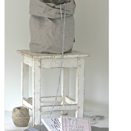
STATIONARY
OUTDOOR
SALE
KAMERS
ALGEMEEN
Merken