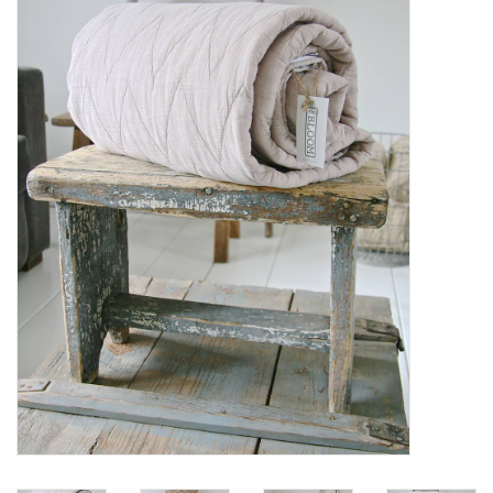
STATIONARY
OUTDOOR
SALE
KAMERS
ALGEMEEN
Merken