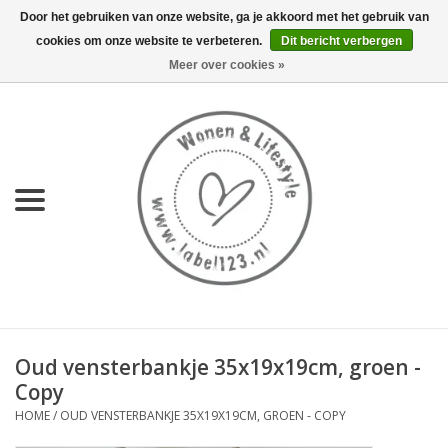
Door het gebruiken van onze website, ga je akkoord met het gebruik van
cookies om onze website te verbeteren.
Dit bericht verbergen
0 Artikelen - €0,00
Meer over cookies »
Home
NIEUW
KEUKEN
WONEN
70's servies HKliving
Oud vensterbankje 35x19x19cm, groen -
LIFESTYLE
Copy
HOME
/
OUD VENSTERBANKJE 35X19X19CM, GROEN - COPY
MEUBELS