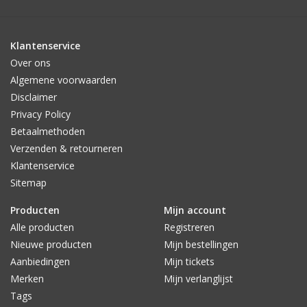
Onderhoudsinstructie:
Niet gebruiken bij harde wind.
Klantenservice
Kleur kan na verloop van tijd vervagen in direct zonlicht
Over ons
Niet in de regen laten staan.
Algemene voorwaarden
Disclaimer
Raffia
is een materiaal dat vervaardigd is van dunne repen blad
Privacy Policy
van de
raphiapalm
uit Afrika en Madagaskar. Plastic/polyester is
Betaalmethoden
de namaak raffia.
Verzenden & retourneren
Klantenservice
Sitemap
Producten
Mijn account
Alle producten
Registreren
Nieuwe producten
Mijn bestellingen
Aanbiedingen
Mijn tickets
Merken
Mijn verlanglijst
Tags