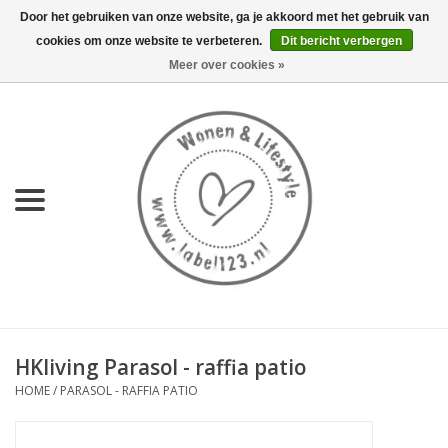
Door het gebruiken van onze website, ga je akkoord met het gebruik van
cookies om onze website te verbeteren.
Dit bericht verbergen
0 Artikelen - €0,00
Meer over cookies »
Home
NIEUW
KEUKEN
WONEN
70's servies HKliving
HKliving Parasol - raffia patio
LIFESTYLE
HOME
/
PARASOL - RAFFIA PATIO
MEUBELS