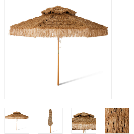
STATIONARY
OUTDOOR
SALE
KAMERS
ALGEMEEN
Merken