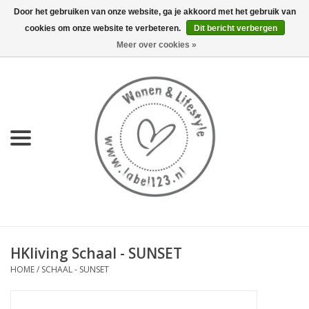
Door het gebruiken van onze website, ga je akkoord met het gebruik van
cookies om onze website te verbeteren.
Dit bericht verbergen
0 Artikelen - €0,00
Meer over cookies »
Home
NIEUW
KEUKEN
WONEN
70's servies HKliving
HKliving Schaal - SUNSET
LIFESTYLE
HOME
/
SCHAAL - SUNSET
MEUBELS