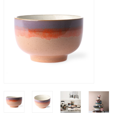
STATIONARY
OUTDOOR
SALE
KAMERS
ALGEMEEN
Merken