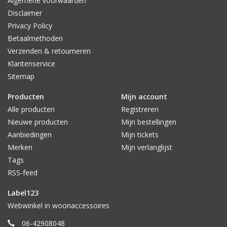
Algemene voorwaarden
o.a. mokken, kopjes, theemokken, ontbijtborden, schalen en
Disclaimer
noem maar op. Het leuke van HK Living is dat je het
Privacy Policy
verschillende keramiek mooi met elkaar kunt combineren. Mix
Betaalmethoden
en Match!
Verzenden & retourneren
Klantenservice
Sitemap
Producten
Mijn account
Alle producten
Registreren
Nieuwe producten
Mijn bestellingen
Aanbiedingen
Mijn tickets
Merken
Mijn verlanglijst
Tags
RSS-feed
Label123
Webwinkel in woonaccessoires
06-42908048