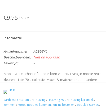
€9,95
Incl. btw
Informatie
Artikelnummer:
ACE6876
Beschikbaarheid:
Niet op voorraad
Levertijd:
-
Mooie grote schaal of noodle kom van HK Living in mooie retro
kleuren uit de 70's collectie. Mixen & matchen met de andere
kleuren en modellen maakt het wel extra stoer. De kommen zijn
magnetron en vaatwasbestendig. Deze schaal maakt de
tafel/keuken stoer, gezellig en geeft een eigentijdse uitstraling.
aardewerk
/
ceramic
/
HK Living
/
HK Living 70's
/
HK Living keramiek
/
De schaal/kommen zijn allemaal uniek door de handgemaakte
kommen
/
koop
/
noodles kommen
/
online bestellen
/
populair servies
/