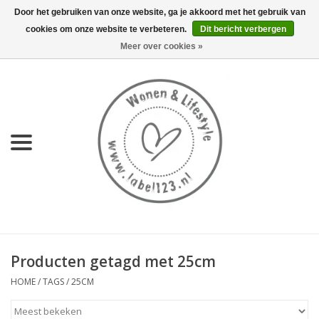
Door het gebruiken van onze website, ga je akkoord met het gebruik van
cookies om onze website te verbeteren.
Dit bericht verbergen
0 Artikelen - €0,00
Meer over cookies »
Home
NIEUW
KEUKEN
WONEN
70's servies HKliving
Producten getagd met 25cm
LIFESTYLE
HOME
/
TAGS
/
25CM
MEUBELS