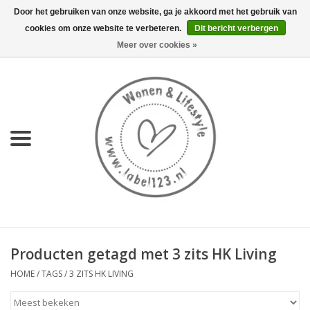
Door het gebruiken van onze website, ga je akkoord met het gebruik van
cookies om onze website te verbeteren.
Dit bericht verbergen
0 Artikelen - €0,00
Meer over cookies »
Home
NIEUW
KEUKEN
WONEN
70's servies HKliving
Producten getagd met 3 zits HK Living
LIFESTYLE
HOME
/
TAGS
/
3 ZITS HK LIVING
MEUBELS