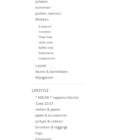
schalen
kommen
potten, kannen
Mokken
Espresso
ristretto
Thee mok
Latte mok
Koffie mok
Americano
Cappuccino
Lepels
Vazen & kandelaars
Wijnglazen
LIFESTYLE
* NIEUW * najaarscollectie
Zusss 22/23
vesten & jassen
sjaals & accessoires
jurkjes & rokken
broeken & leggings
tops
schoenen