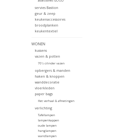
accessoires GOUD
servies Bastion
geur & zeep
keukenaccessoires
broodplanken
keukentextiel
WONEN
kussens
vazen & potten
70's cilinder vazen
opbergers & manden
haken & knoppen
wanddecoratie
vloerkleden
paper bags
Het verhaal & afmetingen
verlichting
Tafellampen
lampenkappen
oude lampen
hanglampen
wandlampen