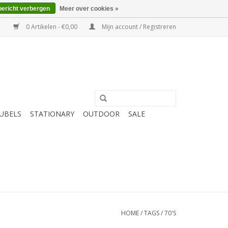
bericht verbergen
Meer over cookies »
0 Artikelen - €0,00
Mijn account / Registreren
UBELS
STATIONARY
OUTDOOR
SALE
HOME
/
TAGS
/
70'S