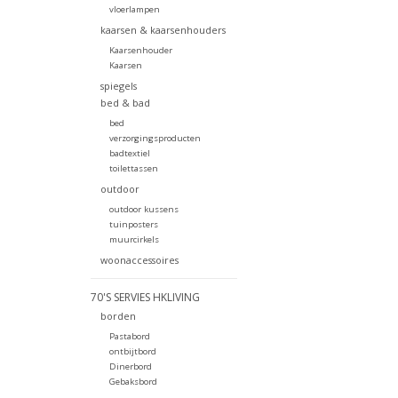
vloerlampen
kaarsen & kaarsenhouders
Kaarsenhouder
Kaarsen
spiegels
bed & bad
bed
verzorgingsproducten
badtextiel
toilettassen
outdoor
outdoor kussens
tuinposters
muurcirkels
woonaccessoires
70'S SERVIES HKLIVING
borden
Pastabord
ontbijtbord
Dinerbord
Gebaksbord