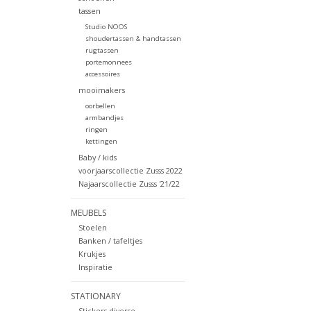
tassen
Studio NOOS
shoudertassen & handtassen
rugtassen
portemonnees
accessoires
mooimakers
oorbellen
armbandjes
ringen
kettingen
Baby / kids
voorjaarscollectie Zusss 2022
Najaarscollectie Zusss '21/22
MEUBELS
Stoelen
Banken / tafeltjes
Krukjes
Inspiratie
STATIONARY
Stickers diverse