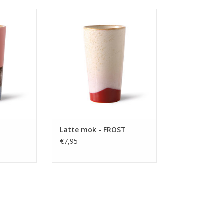
lekker kop
Latte mok voor jouw lekker kop
hiato van
thee of latte macchiato van
HKliving
NKELWAGEN
TOEVOEGEN AAN WINKELWAGEN
Latte mok - FROST
€7,95