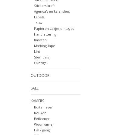
Stickers kraft
Agenda's en kalenders
Labels
Touw
Papieren zakjes en tasjes
Handlettering
Kaarten
Masking Tape
Lint
Stempels
Overige
OUTDOOR
SALE
KAMERS
Buitenleven
Keuken
Eetkamer
Woonkamer
Hal / gang