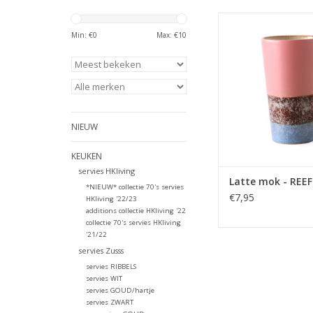
Latte mok voor jouw 
thee of latte macc
Min: €
0
Max: €
10
HKliving
TOEVOEGEN AAN WI
NIEUW
KEUKEN
servies HKliving
Latte mok - REEF
*NIEUW* collectie 70's servies
€7,95
HKliving '22/23
additions collectie HKliving '22
collectie 70's servies HKliving
'21/22
servies Zusss
servies RIBBELS
servies WIT
servies GOUD/hartje
servies ZWART