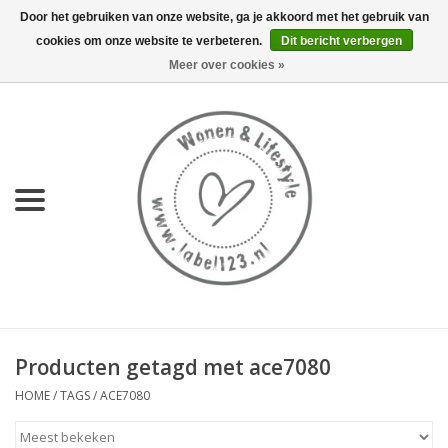
Door het gebruiken van onze website, ga je akkoord met het gebruik van
cookies om onze website te verbeteren.
Dit bericht verbergen
0 Artikelen - €0,00
Meer over cookies »
Home
NIEUW
KEUKEN
WONEN
70's servies HKliving
Producten getagd met ace7080
LIFESTYLE
HOME
/
TAGS
/
ACE7080
MEUBELS