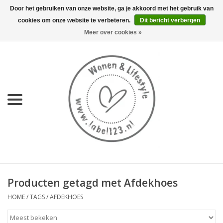
Door het gebruiken van onze website, ga je akkoord met het gebruik van
cookies om onze website te verbeteren.
Dit bericht verbergen
0 Artikelen - €0,00
Meer over cookies »
Home
NIEUW
KEUKEN
WONEN
70's servies HKliving
Producten getagd met Afdekhoes
LIFESTYLE
HOME
/
TAGS
/
AFDEKHOES
MEUBELS