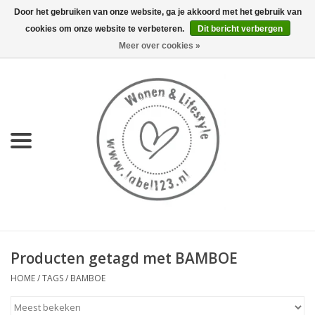
Door het gebruiken van onze website, ga je akkoord met het gebruik van
cookies om onze website te verbeteren.
Dit bericht verbergen
0 Artikelen - €0,00
Meer over cookies »
Home
NIEUW
KEUKEN
WONEN
70's servies HKliving
Producten getagd met BAMBOE
LIFESTYLE
HOME
/
TAGS
/
BAMBOE
MEUBELS