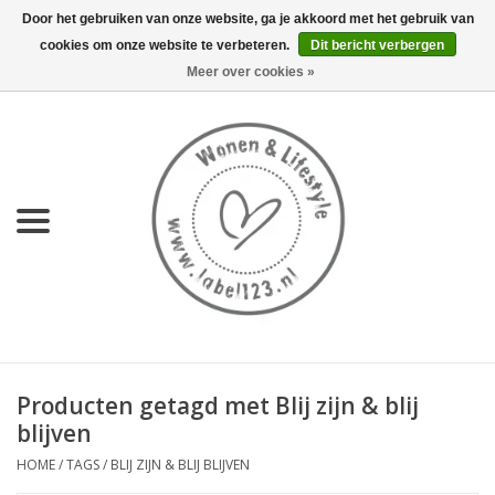
Door het gebruiken van onze website, ga je akkoord met het gebruik van
cookies om onze website te verbeteren.
Dit bericht verbergen
0 Artikelen - €0,00
Meer over cookies »
Home
NIEUW
KEUKEN
WONEN
70's servies HKliving
Producten getagd met Blij zijn & blij
LIFESTYLE
blijven
HOME
/
TAGS
/
BLIJ ZIJN & BLIJ BLIJVEN
MEUBELS