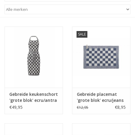
STATIONARY
OUTDOOR
SALE
SALE
KAMERS
ALGEMEEN
Gebreide keukenschort
Gebreide placemat
Merken
'grote blok' ecru/antra
'grote blok' ecru/jeans
€49,95
€8,95
€12,95