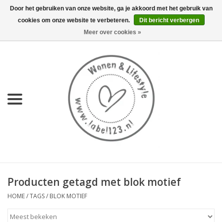
Door het gebruiken van onze website, ga je akkoord met het gebruik van
cookies om onze website te verbeteren.
Dit bericht verbergen
0 Artikelen - €0,00
Meer over cookies »
Home
NIEUW
KEUKEN
WONEN
70's servies HKliving
Producten getagd met blok motief
LIFESTYLE
HOME
/
TAGS
/
BLOK MOTIEF
MEUBELS