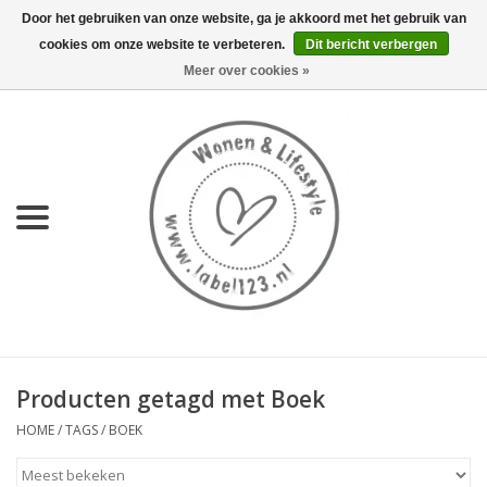
Door het gebruiken van onze website, ga je akkoord met het gebruik van
cookies om onze website te verbeteren.
Dit bericht verbergen
0 Artikelen - €0,00
Meer over cookies »
Home
NIEUW
KEUKEN
WONEN
70's servies HKliving
Producten getagd met Boek
LIFESTYLE
HOME
/
TAGS
/
BOEK
MEUBELS