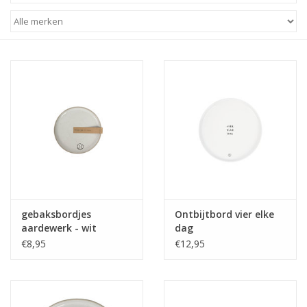
STATIONARY
OUTDOOR
SALE
KAMERS
ALGEMEEN
gebaksbordjes
Ontbijtbord vier elke
Merken
aardewerk - wit
dag
€8,95
€12,95