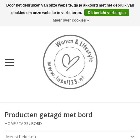
Door het gebruiken van onze website, ga je akkoord met het gebruik van
cookies om onze website te verbeteren.
Dit bericht verbergen
0 Artikelen - €0,00
Meer over cookies »
Home
NIEUW
KEUKEN
WONEN
70's servies HKliving
Producten getagd met bord
LIFESTYLE
HOME
/
TAGS
/
BORD
MEUBELS