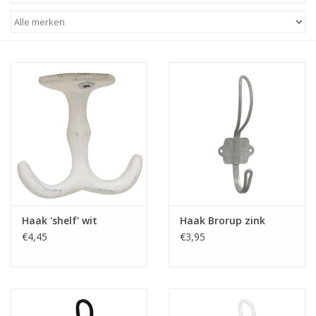
STATIONARY
OUTDOOR
SALE
KAMERS
ALGEMEEN
Haak 'shelf' wit
Haak Brorup zink
Merken
€4,45
€3,95