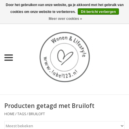
Door het gebruiken van onze website, ga je akkoord met het gebruik van
cookies om onze website te verbeteren.
Dit bericht verbergen
0 Artikelen - €0,00
Meer over cookies »
Home
NIEUW
KEUKEN
WONEN
70's servies HKliving
Producten getagd met Bruiloft
LIFESTYLE
HOME
/
TAGS
/
BRUILOFT
MEUBELS