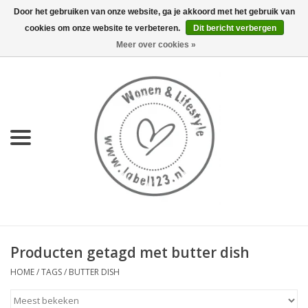
Door het gebruiken van onze website, ga je akkoord met het gebruik van
cookies om onze website te verbeteren.
Dit bericht verbergen
0 Artikelen - €0,00
Meer over cookies »
Home
NIEUW
KEUKEN
WONEN
70's servies HKliving
Producten getagd met butter dish
LIFESTYLE
HOME
/
TAGS
/
BUTTER DISH
MEUBELS