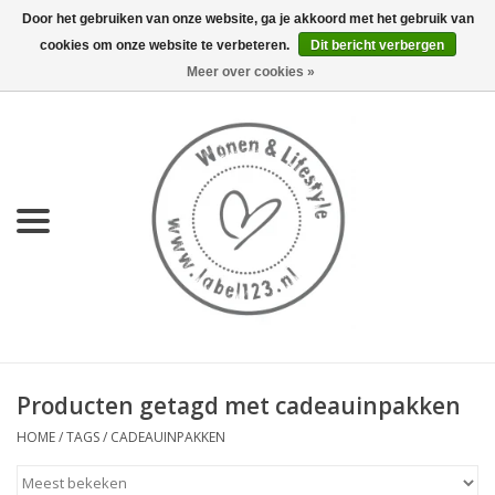
Door het gebruiken van onze website, ga je akkoord met het gebruik van
cookies om onze website te verbeteren.
Dit bericht verbergen
0 Artikelen - €0,00
Meer over cookies »
Home
NIEUW
KEUKEN
WONEN
70's servies HKliving
Producten getagd met cadeauinpakken
LIFESTYLE
HOME
/
TAGS
/
CADEAUINPAKKEN
MEUBELS