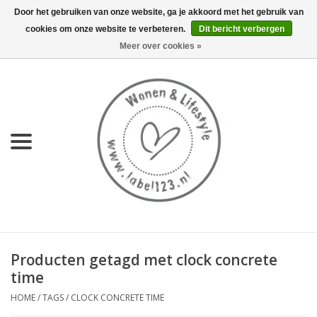
Door het gebruiken van onze website, ga je akkoord met het gebruik van
cookies om onze website te verbeteren.
Dit bericht verbergen
0 Artikelen - €0,00
Meer over cookies »
Home
NIEUW
KEUKEN
WONEN
70's servies HKliving
Producten getagd met clock concrete
LIFESTYLE
time
HOME
/
TAGS
/
CLOCK CONCRETE TIME
MEUBELS