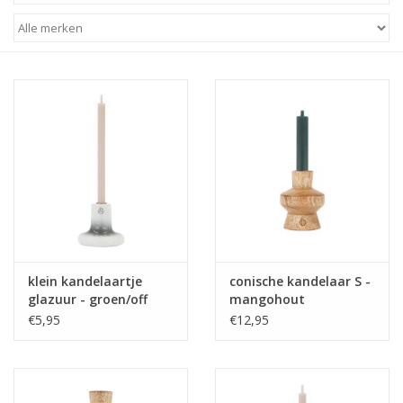
STATIONARY
OUTDOOR
SALE
KAMERS
ALGEMEEN
klein kandelaartje
conische kandelaar S -
Merken
glazuur - groen/off
mangohout
white
€5,95
€12,95