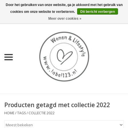
Door het gebruiken van onze website, ga je akkoord met het gebruik van
cookies om onze website te verbeteren.
Dit bericht verbergen
0 Artikelen - €0,00
Meer over cookies »
Home
NIEUW
KEUKEN
WONEN
70's servies HKliving
Producten getagd met collectie 2022
LIFESTYLE
HOME
/
TAGS
/
COLLECTIE 2022
MEUBELS